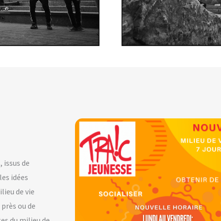
, issus de
les idées
lieu de vie
 près ou de
tes du milieu de