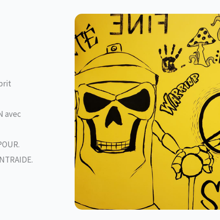
rit
N avec
 POUR.
ENTRAIDE.