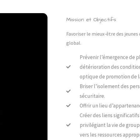
Mission et Objectifs
Favoriser le mieux-être des jeune
global.
Prévenir l’émergence de ph
détérioration des conditio
optique de promotion de la
Briser l’isolement des pers
sécuritaire.
Offrir un lieu d’appartenan
Créer des liens significatif
privilégiant la vie de group
vers les ressources appropr