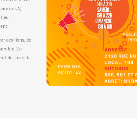
aire un CV,
 lieu
tent.
er des liens, de
nsemble. En
nt de suivre la