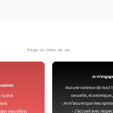
Règle du milieu de vie
Je m’engage 
matériel.
- Aucune violence de tout 
sexuelle, économique, s
 toléré.
- Je m’assure que mes opini
léré.
- J’accueil avec respec
anger mes effets